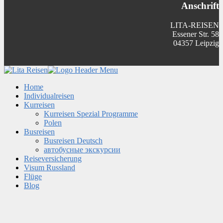
Anschrift
LITA-REISEN
Essener Str. 58
04357 Leipzig
Home
Individualreisen
Kurreisen
Kurreisen Spezial Programme
Polen
Busreisen
Busreisen Deutsch
автобусные экскурсии
Reiseversicherung
Visum Russland
Flüge
Blog